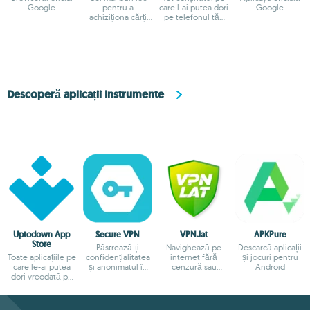
Google
pentru a
care l-ai putea dori
Google
achiziționa cărți
pe telefonul tău
sau aplicații
mobil
Android
Descoperă aplicații Instrumente
Uptodown App
Secure VPN
VPN.lat
APKPure
Store
Păstrează-ți
Navighează pe
Descarcă aplicații
Toate aplicațiile pe
confidențialitatea
internet fără
și jocuri pentru
care le-ai putea
și anonimatul în
cenzură sau
Android
dori vreodată pe
timpul navigării
blocaje.
Android