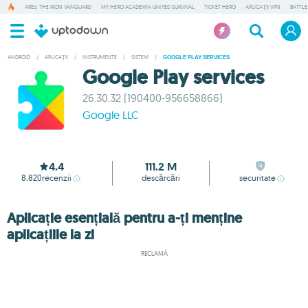
ARES: THE IRON VANGUARD
MY HERO ACADEMIA UNITED SURVIVAL
TICKET HERO
APLICAȚII VPN
BATTLE
ANDROID
/
APLICAȚII
/
INSTRUMENTE
/
SISTEM
/
GOOGLE PLAY SERVICES
Google Play services
26.30.32 (190400-956658866)
Google LLC
4.4
111.2 M
8,820
recenzii
descărcări
securitate
Aplicație esențială pentru a-ți menține
aplicațiile la zi
RECLAMĂ