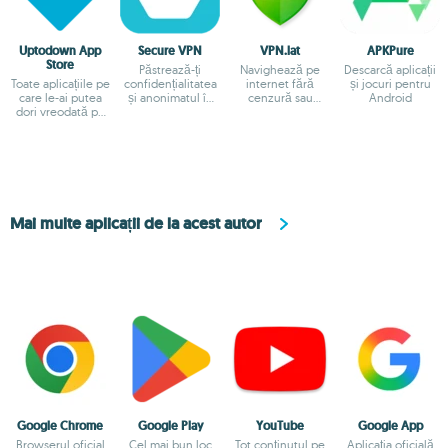
Uptodown App
Secure VPN
VPN.lat
APKPure
Store
Păstrează-ți
Navighează pe
Descarcă aplicații
Toate aplicațiile pe
confidențialitatea
internet fără
și jocuri pentru
care le-ai putea
și anonimatul în
cenzură sau
Android
dori vreodată pe
timpul navigării
blocaje.
Android
Mai multe aplicații de la acest autor
Google Chrome
Google Play
YouTube
Google App
Browserul oficial
Cel mai bun loc
Tot conținutul pe
Aplicația oficială