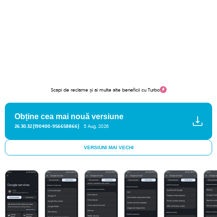
Scapi de reclame și ai multe alte beneficii cu Turbo
Obține cea mai nouă versiune
26.30.32 (190400-956658866)
5 Aug. 2026
VERSIUNI MAI VECHI