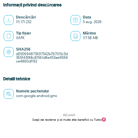
Informații privind descărcarea
Descărcări
Data
111.171.232
5 aug. 2026
Tip fișier
Mărime
XAPK
117.58 MB
SHA256
d050694873697542b767015c3d
365f43f88c81561d8e453ae9066
ce4860df192
Detalii tehnice
Numele pachetului
com.google.android.gms
RECLAMĂ
Scapi de reclame și ai multe alte beneficii cu Turbo