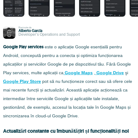
Revizuite de
Alberto García
Developer’s Operations and Support
Google Play services
este o aplicație Google esențială pentru
Android, concepută pentru a conecta și optimiza funcționarea
aplicațiilor și serviciilor Google de pe dispozitivul tău. Fără Google
Play services, multe aplicații ca
Google Maps
,
Google Drive
şi
Google Play Store
pot să nu funcționeze corect sau să ofere cele
mai recente funcții și actualizări. Această aplicație acționează ca
intermediar între serviciile Google și aplicațiile tale instalate,
gestionând, de exemplu, accesul la locația tale în Google Maps și
sincronizarea în cloud-ul Google Drive.
Actualizări constante cu îmbunătățiri și funcționalități noi