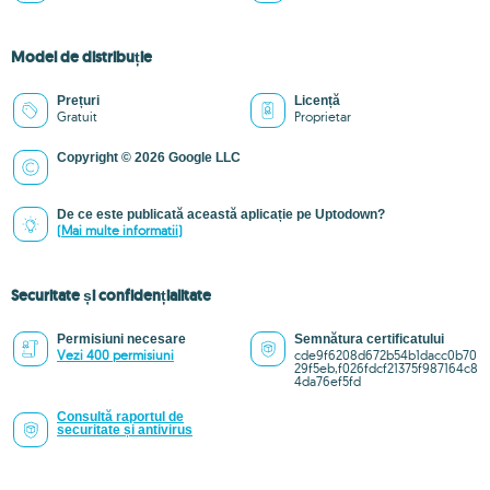
Model de distribuție
Prețuri
Licență
Gratuit
Proprietar
Copyright © 2026 Google LLC
De ce este publicată această aplicație pe Uptodown?
(Mai multe informatii)
Securitate și confidențialitate
Permisiuni necesare
Semnătura certificatului
Vezi 400 permisiuni
cde9f6208d672b54b1dacc0b70
29f5eb,f026fdcf21375f987164c8
4da76ef5fd
Consultă raportul de
securitate și antivirus