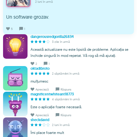
2 luni în urmă
Un software grozav.
5
1
dangerousredgorilla26834
3 zile în urmă
Această actualizare nu este lipsită de probleme. Aplicația se
închide singură în mod repetat. Vă rog să mă ajutați.
2
1
oktadibroto
2 săptămâni în urmă
mulțumesc
Apreciază
Răspuns
magnificentwhiteant18773
4 săptămâni în urmă
Este o aplicație foarte necesară.
Apreciază
Răspuns
sheckdavid
2 luni în urmă
Îmi place foarte mult