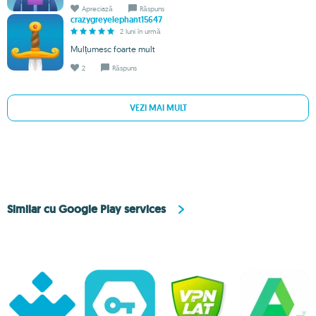
Apreciază
Răspuns
crazygreyelephant15647
2 luni în urmă
Mulțumesc foarte mult
2
Răspuns
VEZI MAI MULT
Similar cu Google Play services